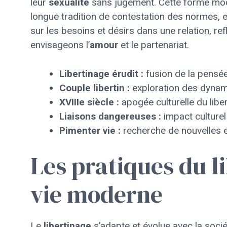
leur
sexualité
sans jugement. Cette forme m
longue tradition de contestation des normes, 
sur les besoins et désirs dans une relation, r
envisageons l’
amour
et le partenariat.
Libertinage érudit :
fusion de la pensée 
Couple libertin :
exploration des dynami
XVIIIe siècle :
apogée culturelle du liber
Liaisons dangereuses :
impact culturel 
Pimenter vie :
recherche de nouvelles e
Les pratiques du l
vie moderne
Le
libertinage
s’adapte et évolue avec la soci