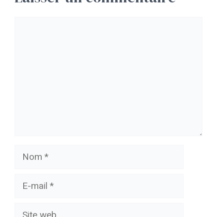
Commentaire
Nom
E-
mail
Site