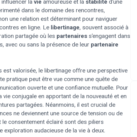
 influencer la
vie
amoureuse et la
stabilité
d’une
érimenté dans le domaine des rencontres,
non une relation est déterminant pour naviguer
ontres en ligne. Le
libertinage
, souvent associé à
oration partagée où les
partenaires
s’engagent dans
es, avec ou sans la présence de leur
partenaire
est valorisée, le libertinage offre une perspective
ette pratique peut être vue comme une quête de
mmunication ouverte et une confiance mutuelle. Pour
la vie conjugale en apportant de la nouveauté et en
entures partagées. Néanmoins, il est crucial de
ences ne deviennent une source de tension ou de
t le consentement éclairé sont des piliers
e exploration audacieuse de la vie à deux.