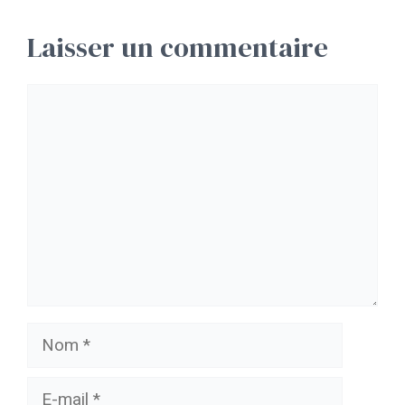
Laisser un commentaire
Commentaire
Nom
E-