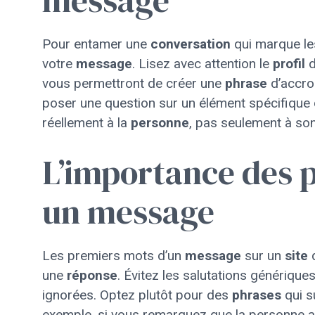
message
Pour entamer une
conversation
qui marque le
votre
message
. Lisez avec attention le
profil
d
vous permettront de créer une
phrase
d’accro
poser une question sur un élément spécifique
réellement à la
personne
, pas seulement à so
L’importance des 
un message
Les premiers mots d’un
message
sur un
site
une
réponse
. Évitez les salutations génériq
ignorées. Optez plutôt pour des
phrases
qui su
exemple, si vous remarquez que la personne a