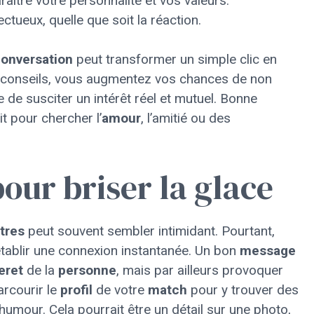
aître votre personnalité et vos valeurs.
ctueux, quelle que soit la réaction.
onversation
peut transformer un simple clic en
s conseils, vous augmentez vos chances de non
de susciter un intérêt réel et mutuel. Bonne
it pour chercher l’
amour
, l’amitié ou des
pour briser la glace
tres
peut souvent sembler intimidant. Pourtant,
 établir une connexion instantanée. Un bon
message
eret
de la
personne
, mais par ailleurs provoquer
arcourir le
profil
de votre
match
pour y trouver des
humour. Cela pourrait être un détail sur une photo,